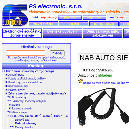
PS electronic, s.r.o.
elektronické součástky - transformátory na zakázku - stav
uživatel :
nepřihlášený
ceny :
eshop
přihlásit
registrace
hlavní stránka
kontakt
jak nakupovat
obc
Elektronické součástky
Dílenské vybavení
Dům, zahrada, auto,
S
Zdroje energie
zabezpečení
Hledání v katalogu
NAB AUTO SIEM
Po zapsání min.2 znaků se spustí našeptávač,
používejte, prosím, háčky a čárky.
Katalog:
Katalog :
5501-206
Elektronické součástky Zdroje energie
Aktivní prvky
Dostupnost :
skladem
Kabely a příslušenství, bužírky
Konektory, patice a redukce
přidat do mého seznamu oblíbený
Konstrukční díly
Pasivní prvky
Zdroje energie, aku, baterie, nabíječky, trafa
Akumulátory
Balancéry, monitory nabíjení
Baterie
Bateriová pouzda
Měniče napětí
Nabíječky akumulátorů, mobilů, kamer ... aj
Lithiové aku
Mobilní telefony
Modely, hračky