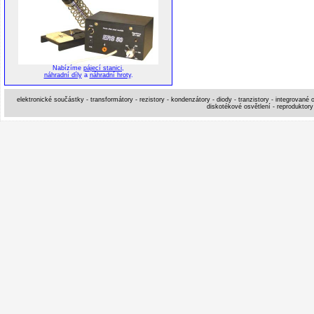
Nabízíme
pájecí stanici
,
náhradní díly
a
náhradní hroty
.
elektronické součástky - transformátory - rezistory - kondenzátory - diody - tranzistory - integrované o
diskotékové osvětlení - reproduktory 