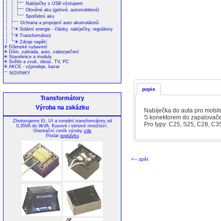
Nabíječky s USB výstupem
Olověné aku (gelové, automobilové)
Spotřební aku
Ochrana a propojení auto akumulátorů
Solární energie - články, nabíječky, regulátory
Transformátory
Zdroje napětí
Dílenské vybavení
Dům, zahrada, auto, zabezpečení
Stavebnice a moduly
Světlo a zvuk, obraz, TV, PC
AKCE - výprodeje, bazar
NOVINKY
popis
Transformátory
Výroba na zakázku
Nabíječka do auta pro mobil
S konektorem do zapalovače 
Zhotovujeme EI, UI a toroidní transformátory od
Pro typy: C25, S25, C28, C
0,35VA do 9kVA. Kusové i sériové množství.
Orientační ceník výroby
zde
Poslat
poptávku
<-- zpět