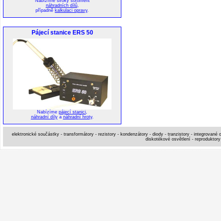
Nabízíme široký sortiment
náhradních dílů
,
případně
kalkulaci opravy
.
Pájecí stanice ERS 50
Nabízíme
pájecí stanici
,
náhradní díly
a
náhradní hroty
.
elektronické součástky - transformátory - rezistory - kondenzátory - diody - tranzistory - integrované o
diskotékové osvětlení - reproduktory 