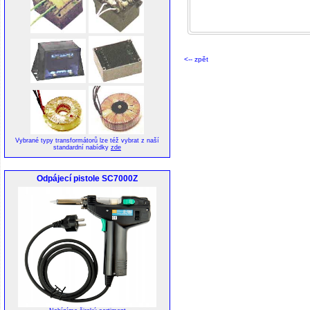
<-- zpět
Vybrané typy transformátorů lze též vybrat z naší
standardní nabídky
zde
Odpájecí pistole SC7000Z