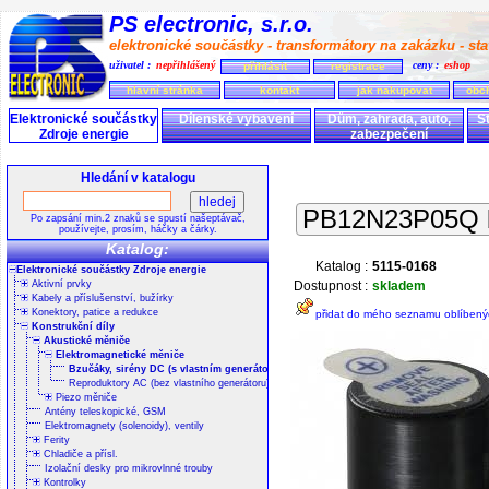
PS electronic, s.r.o.
elektronické součástky - transformátory na zakázku - stav
uživatel :
nepřihlášený
ceny :
eshop
přihlásit
registrace
hlavní stránka
kontakt
jak nakupovat
obc
Elektronické součástky
Dílenské vybavení
Dům, zahrada, auto,
S
Zdroje energie
zabezpečení
Hledání v katalogu
PB12N23P05Q b
Po zapsání min.2 znaků se spustí našeptávač,
používejte, prosím, háčky a čárky.
Katalog:
Katalog :
5115-0168
Elektronické součástky Zdroje energie
Aktivní prvky
Dostupnost :
skladem
Kabely a příslušenství, bužírky
Konektory, patice a redukce
přidat do mého seznamu oblíbený
Konstrukční díly
Akustické měniče
Elektromagnetické měniče
Bzučáky, sirény DC (s vlastním generátorem)
Reproduktory AC (bez vlastního generátoru)
Piezo měniče
Antény teleskopické, GSM
Elektromagnety (solenoidy), ventily
Ferity
Chladiče a přísl.
Izolační desky pro mikrovlnné trouby
Kontrolky