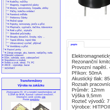
Krabičky, nožičky
Magnety, magnetické pásky
Motory, servomotory, čerpadla, uhlíky
Páčky, kolečka ovládací
Panelová měřidla
Peltierovy články
Plošné spoje
Pojistky, termostaty, jističe a přísl.
Přepínače, vypínače, tlačítka, klávesnice
Relé a přísl., stykače
Skleněné průchodky
Sloupky distanční, šrouby, nýty ...
Topná tělíska, topné fólie
Ultrazvukový vysílač, přijímač
popis
Ventilátory a přísl.
Pasivní prvky
Zdroje energie, aku, baterie, nabíječky, trafa
Elektromagnetick
Dílenské vybavení
Dům, zahrada, auto, zabezpečení
Rezonanční kmito
Stavebnice a moduly
Světlo a zvuk, obraz, TV, PC
AKCE - výprodeje, bazar
Provozní napětí. 
NOVINKY
Příkon: 50mA
Akustický tlak: 8
Transformátory
Rozsah pracovníc
Výroba na zakázku
Průměr: 12mm
Zhotovujeme EI, UI a toroidní transformátory od
Výška 9,5mm
0,35VA do 9kVA. Kusové i sériové množství.
Orientační ceník výroby
zde
Poslat
poptávku
Rozteč vývodů: 
Výrobce: HITPO